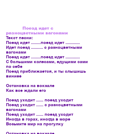
Поезд идет с
разноцветными вагонами
Текст песни:
Поезд идет ........поезд идет ............
Идет поезд .......... с разноцветными
вагонами
Поезд идет ........поезд идет ............
С большими колесами, едущими сами
по себе
Поезд приближается, и ты слышишь
виниее
Остановка на вокзале
Как все ждали его
Поезд уходит ...... поезд уходит
Поезд уходит ...... с разноцветными
вагонами
Поезд уходит ...... поезд уходит
Иногда в горах, иногда в море
Возьмите мир на прогулку
Остановка на вокзале