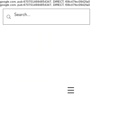
google.com, pub-6707014694854347, DIRECT, f08c47fec0942fa0
google.com, pub-6707014694854347, DIRECT, f08c47fec0942fa0
Politi
că de
confid
ențiali
tate
Termeni si conditii