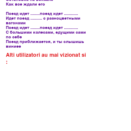
Как все ждали его
Поезд идет ........поезд идет ............
Идет поезд .......... с разноцветными
вагонами
Поезд идет ........поезд идет ............
С большими колесами, едущими сами
по себе
Поезд приближается, и ты слышишь
виниее
Alti utilizatori au mai vizionat si
: