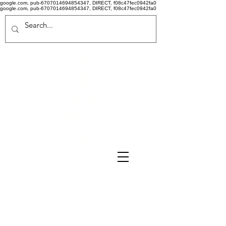
google.com, pub-6707014694854347, DIRECT, f08c47fec0942fa0
google.com, pub-6707014694854347, DIRECT, f08c47fec0942fa0
Politi
că de
confid
ențiali
tate
Termeni si conditii