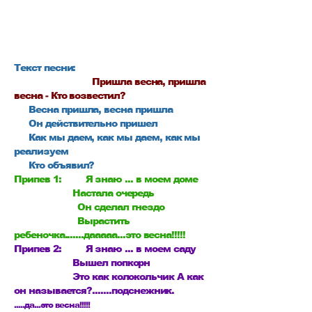
Текст песни:
Пришла весна, пришла
весна - Кто возвестил?
Весна пришла, весна пришла
Он действительно пришел
Как мы даем, как мы даем, как мы
реализуем
Кто объявил?
Припев 1:
Я знаю ... в моем доме
Настала очередь
Он сделал гнездо
Вырастить
ребеночка.......дааааа...это весна!!!!!
Припев 2:
Я знаю ... в моем саду
Вышел попкорн
Это как колокольчик А как
он называется?.......подснежник.
.....да...это весна!!!!!