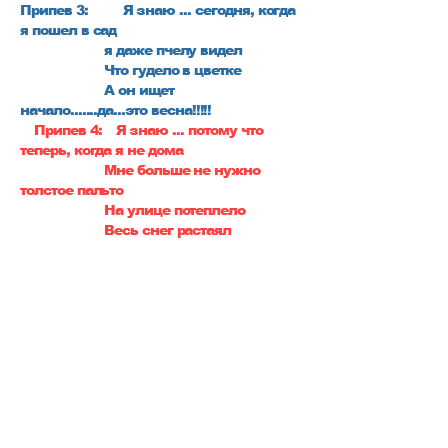
Припев 3:
Я знаю ... сегодня, когда
я пошел в сад
я даже пчелу видел
Что гудело в цветке
А он ищет
начало.......да...это весна!!!!!
Припев 4:
Я знаю ... потому что
теперь, когда я не дома
Мне больше не нужно
толстое пальто
На улице потеплело
Весь снег растаял