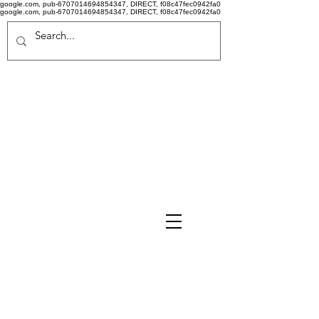
google.com, pub-6707014694854347, DIRECT, f08c47fec0942fa0
google.com, pub-6707014694854347, DIRECT, f08c47fec0942fa0
Politi
că de
confid
ențiali
tate
Termeni si conditii