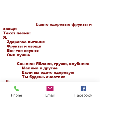
Ешьте здоровые фрукты и
овощи
Текст песни:
Я.
Здоровое питание
Фрукты и овощи
Все так вкусно
Они лучше
Ссылка: Яблоки, груши, клубника
Малина и другие
Если вы едите здоровую
Ты будешь счастлив
II.
Чудесный фрукт
Цветные овощи
они очень вкусные
Phone
Email
Facebook
И такой же красивый
Ссылка: Яблоки, груши, клубника
Малина и другие
Если вы едите здоровую
Ты будешь счастлив
/
Веб-сайт