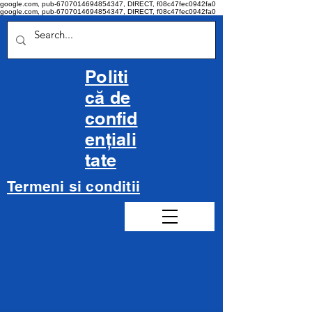
google.com, pub-6707014694854347, DIRECT, f08c47fec0942fa0
google.com, pub-6707014694854347, DIRECT, f08c47fec0942fa0
Politi
că de
confid
ențiali
tate
Termeni si conditii