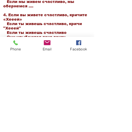
Если мы живем счастливо, мы
обернемся ....
4. Если вы живете счастливо, кричите
«Хееей»
Если ты живешь счастливо, кричи
"Хееей"
Если ты живешь счастливо
Они улыбаются друг другу
Если ты живешь счастливо, кричи
"Хееей"
Phone
Email
Facebook
5. Если ты живешь счастливо, живи так
Если ты живешь счастливо, делай так
Если ты живешь счастливо
Они улыбаются друг другу
Если ты живешь счастливо, делай так
/
Веб-сайт