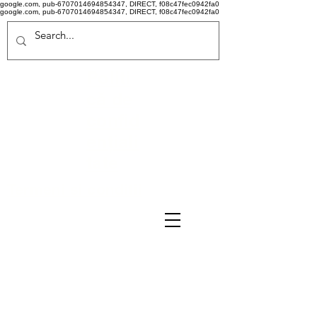
google.com, pub-6707014694854347, DIRECT, f08c47fec0942fa0
google.com, pub-6707014694854347, DIRECT, f08c47fec0942fa0
Politi
că de
confid
ențiali
tate
Termeni si conditii