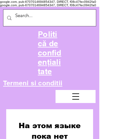
google.com, pub-6707014694854347, DIRECT, f08c47fec0942fa0
google.com, pub-6707014694854347, DIRECT, f08c47fec0942fa0
Politi
că de
confid
ențiali
tate
Termeni si conditii
На этом языке
пока нет