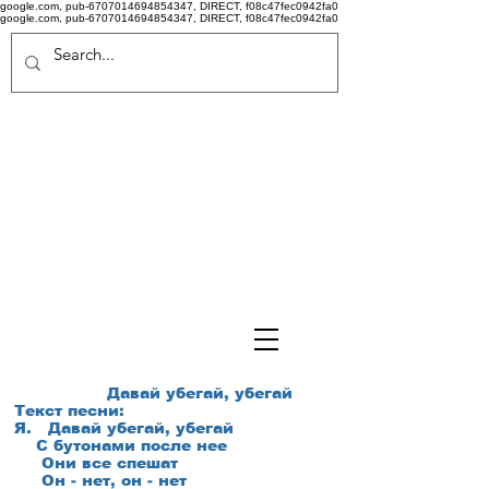
google.com, pub-6707014694854347, DIRECT, f08c47fec0942fa0
google.com, pub-6707014694854347, DIRECT, f08c47fec0942fa0
Politi
că de
confid
ențiali
tate
Termeni si conditii
Давай убегай, убегай
Текст песни:
Я.
Давай убегай, убегай
С бутонами после нее
Они все спешат
Он - нет, он - нет