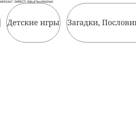
4854347, DIRECT, f08c47fec0942fa0
Детские игры
Загадки, Послови
Termeni si conditii
e