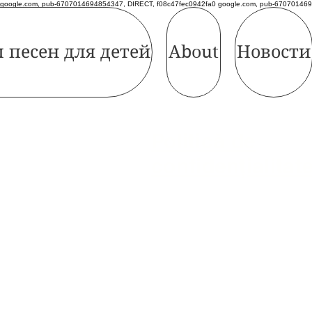
google.com, pub-6707014694854347, DIRECT, f08c47fec0942fa0 google.com, pub-670701469
 песен для детей
About
Новости
Politică de
confidențialitat