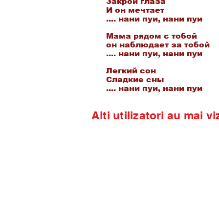
Закрой глаза
И он мечтает
.... нани пуи, нани пуи
Мама рядом с тобой
он наблюдает за тобой
.... нани пуи, нани пуи
Легкий сон
Сладкие сны
.... нани пуи, нани пуи
Alti utilizatori au mai vi