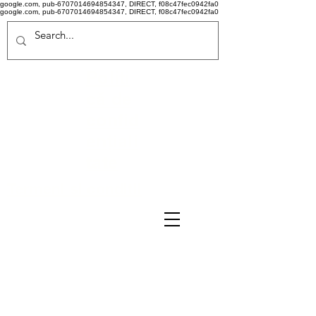
google.com, pub-6707014694854347, DIRECT, f08c47fec0942fa0
google.com, pub-6707014694854347, DIRECT, f08c47fec0942fa0
Politi
că de
confid
ențiali
tate
Termeni si conditii