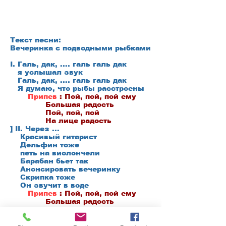
Текст песни:
Вечеринка с подводными рыбками
I. Галь, дак, .... галь галь дак
я услышал звук
Галь, дак, .... галь галь дак
Я думаю, что рыбы расстроены
Припев
: Пой, пой, пой ему
Большая радость
Пой, пой, пой
На лице радость
] II. Через ...
Красивый гитарист
Дельфин тоже
петь на виолончели
Барабан бьет так
Анонсировать вечеринку
Скрипка тоже
Он звучит в воде
Припев
: Пой, пой, пой ему
Большая радость
Пой, пой, пой
На лице радость