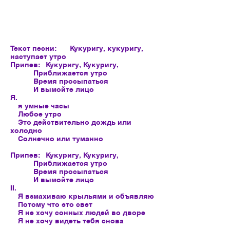
Текст песни:
Кукуригу, кукуригу,
наступает утро
Припев:
Кукуригу, Кукуригу,
Приближается утро
Время просыпаться
И вымойте лицо
Я.
я умные часы
Любое утро
Это действительно дождь или
холодно
Солнечно или туманно
Припев:
Кукуригу, Кукуригу,
Приближается утро
Время просыпаться
И вымойте лицо
II.
Я взмахиваю крыльями и объявляю
Потому что это свет
Я не хочу сонных людей во дворе
Я не хочу видеть тебя снова