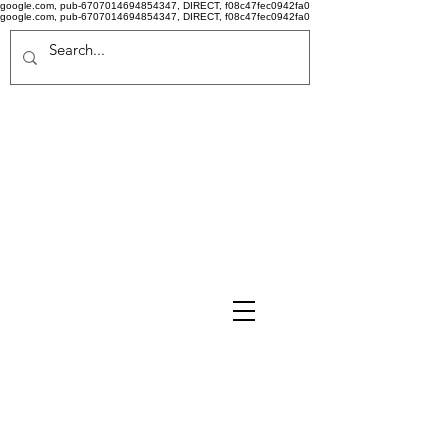
google.com, pub-6707014694854347, DIRECT, f08c47fec0942fa0
google.com, pub-6707014694854347, DIRECT, f08c47fec0942fa0
Politi
că de
confid
ențiali
tate
Termeni si conditii