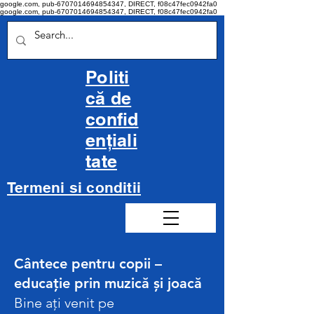
google.com, pub-6707014694854347, DIRECT, f08c47fec0942fa0
google.com, pub-6707014694854347, DIRECT, f08c47fec0942fa0
Politi
că de
confid
ențiali
tate
Termeni si conditii
Cântece pentru copii –
educație prin muzică și joacă
Bine ați venit pe